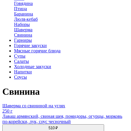
Говядина
Птица
Баранина
Люля-кебаб
Наборы
Шаверма
Свинина
Гарниры
Горячие закуски
Мясные горячие блюда
Супы
Салаты
Холодные закуски
Напитки
Соусы
Свинина
Шаверма со свининой на углях
250 г
Лаваш армянский, свиная шея, помидоры, огурцы, морковь
по-корейски, лук, соус чесночный
510 ₽