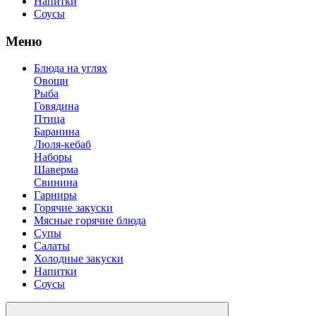
Напитки
Соусы
Меню
Блюда на углях
Овощи
Рыба
Говядина
Птица
Баранина
Люля-кебаб
Наборы
Шаверма
Свинина
Гарниры
Горячие закуски
Мясные горячие блюда
Супы
Салаты
Холодные закуски
Напитки
Соусы