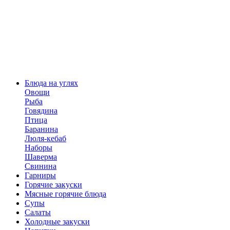
Блюда на углях
Овощи
Рыба
Говядина
Птица
Баранина
Люля-кебаб
Наборы
Шаверма
Свинина
Гарниры
Горячие закуски
Мясные горячие блюда
Супы
Салаты
Холодные закуски