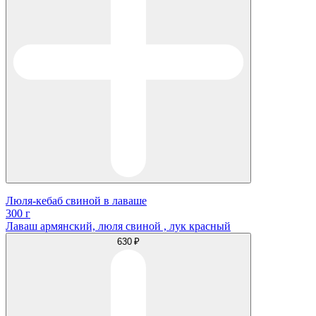
Люля-кебаб свиной в лаваше
300 г
Лаваш армянский, люля свиной , лук красный
630 ₽