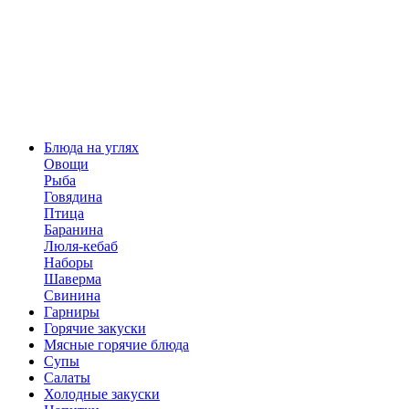
Блюда на углях
Овощи
Рыба
Говядина
Птица
Баранина
Люля-кебаб
Наборы
Шаверма
Свинина
Гарниры
Горячие закуски
Мясные горячие блюда
Супы
Салаты
Холодные закуски