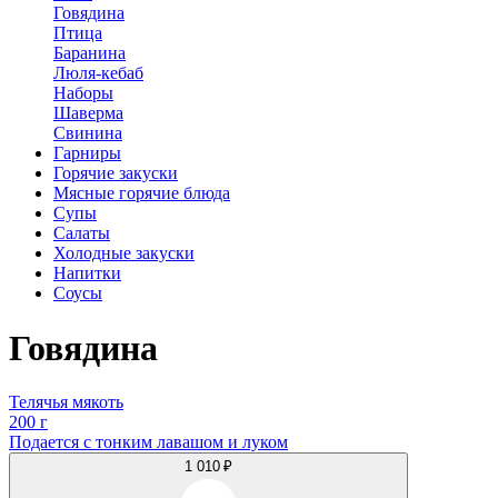
Говядина
Птица
Баранина
Люля-кебаб
Наборы
Шаверма
Свинина
Гарниры
Горячие закуски
Мясные горячие блюда
Супы
Салаты
Холодные закуски
Напитки
Соусы
Говядина
Телячья мякоть
200 г
Подается с тонким лавашом и луком
1 010 ₽