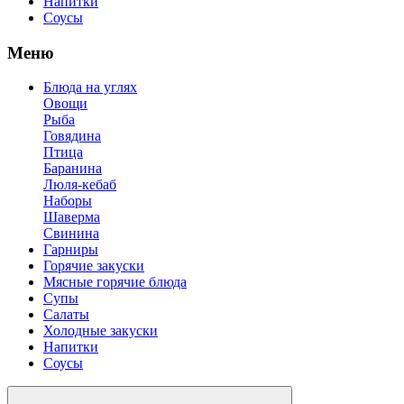
Напитки
Соусы
Меню
Блюда на углях
Овощи
Рыба
Говядина
Птица
Баранина
Люля-кебаб
Наборы
Шаверма
Свинина
Гарниры
Горячие закуски
Мясные горячие блюда
Супы
Салаты
Холодные закуски
Напитки
Соусы