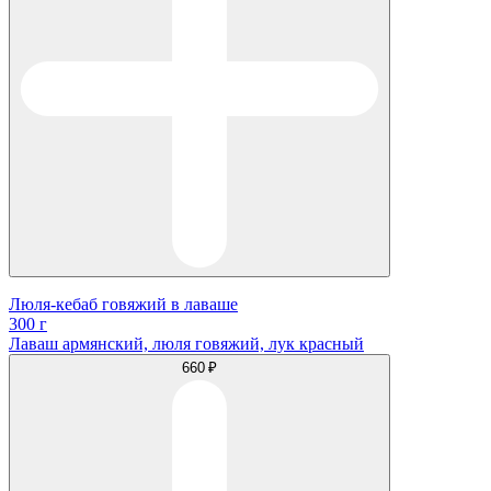
Люля-кебаб говяжий в лаваше
300 г
Лаваш армянский, люля говяжий, лук красный
660 ₽