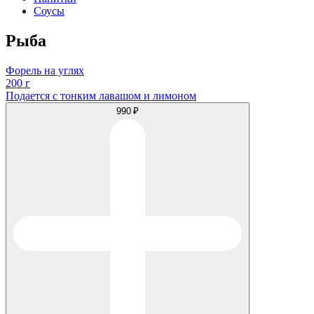
Соусы
Рыба
Форель на углях
200 г
Подается с тонким лавашом и лимоном
990 ₽