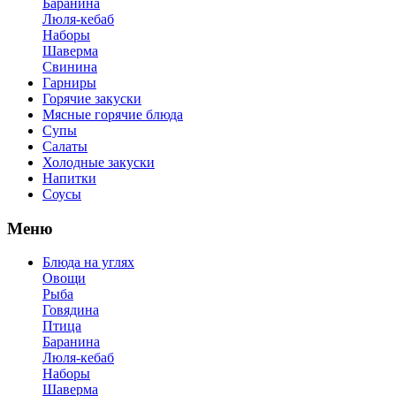
Баранина
Люля-кебаб
Наборы
Шаверма
Свинина
Гарниры
Горячие закуски
Мясные горячие блюда
Супы
Салаты
Холодные закуски
Напитки
Соусы
Меню
Блюда на углях
Овощи
Рыба
Говядина
Птица
Баранина
Люля-кебаб
Наборы
Шаверма