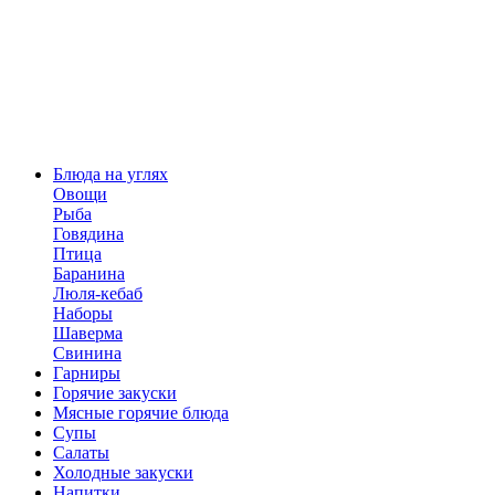
Блюда на углях
Овощи
Рыба
Говядина
Птица
Баранина
Люля-кебаб
Наборы
Шаверма
Свинина
Гарниры
Горячие закуски
Мясные горячие блюда
Супы
Салаты
Холодные закуски
Напитки