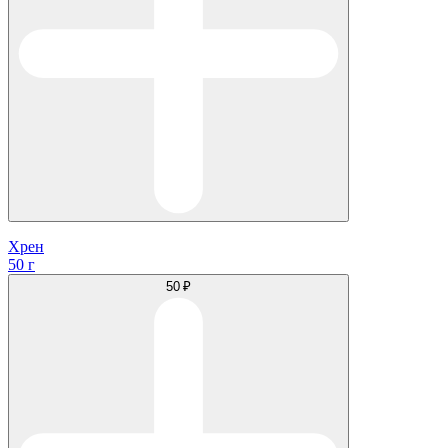
Хрен
50 г
50 ₽