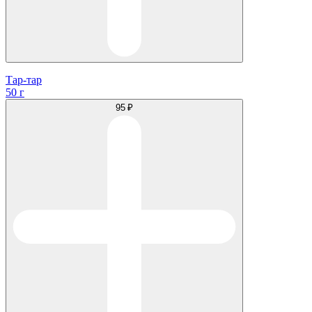
Тар-тар
50 г
95 ₽