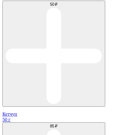
50 ₽
Кетчуп
50 г
85 ₽