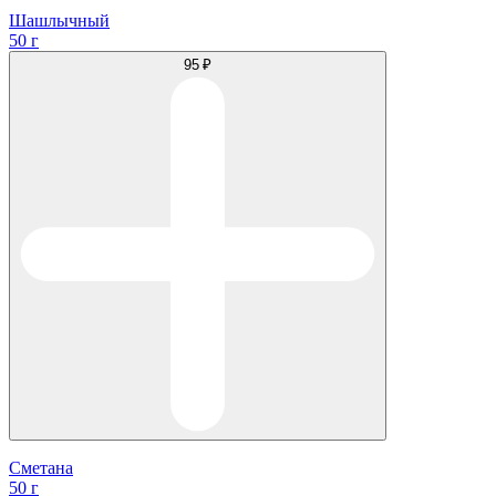
Шашлычный
50 г
95 ₽
Сметана
50 г