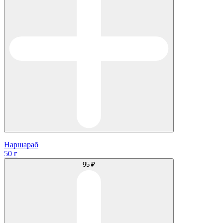
Наршараб
50 г
95 ₽