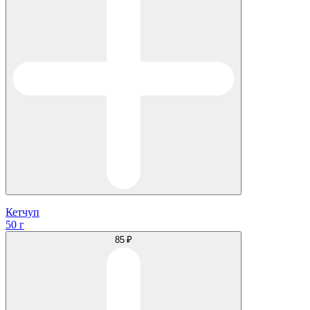
Кетчуп
50 г
85 ₽