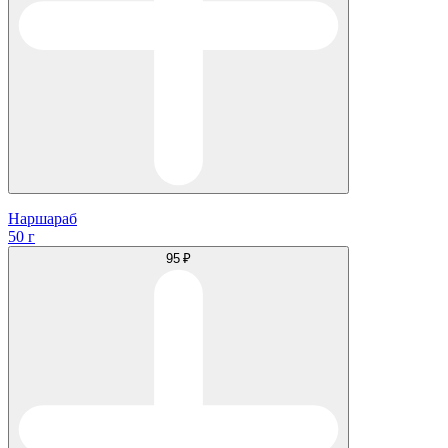
Наршараб
50 г
95 ₽