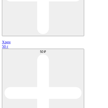
Хрен
50 г
50 ₽