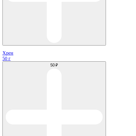
Хрен
50 г
50 ₽