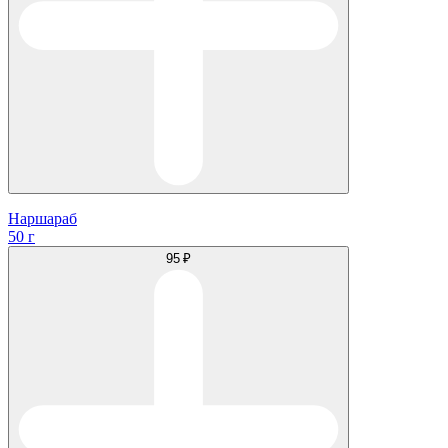
Наршараб
50 г
95 ₽