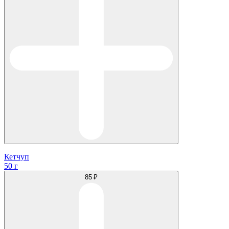
Кетчуп
50 г
85 ₽