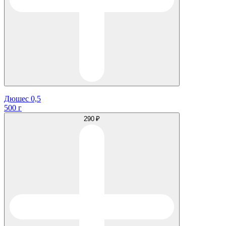
Дюшес 0,5
500 г
290 ₽