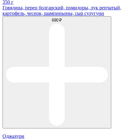
350 г
Говядина, перец болгарский, помидоры, лук репчатый,
картофель, чеснок, шампиньоны, сыр сулугуни
690 ₽
Оджахури