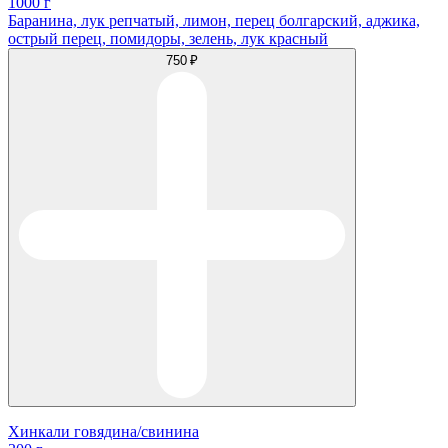
1000 г
Баранина, лук репчатый, лимон, перец болгарский, аджика,
острый перец, помидоры, зелень, лук красный
750 ₽
Хинкали говядина/свинина