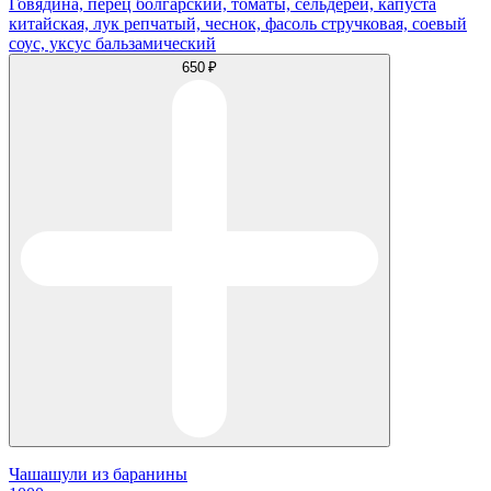
Говядина, перец болгарский, томаты, сельдерей, капуста
китайская, лук репчатый, чеснок, фасоль стручковая, соевый
соус, уксус бальзамический
650 ₽
Чашашули из баранины