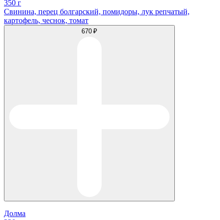
350 г
Свинина, перец болгарский, помидоры, лук репчатый,
картофель, чеснок, томат
670 ₽
Долма